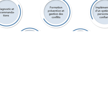
UOI S’AGIT-IL ?
litation aide un
groupe
à passer d’une discussion non structurée 
ce d’un objectif commun
. Elle instaure un climat de confiance, fa
solides entre les membres du groupe et permet à chacun de se
se