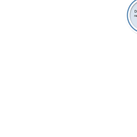
Facilitation
OBJECTIFS
DE Q
La facilitation a pour but d’aider un groupe à
La faci
atteindre un objectif commun
effica
liens 