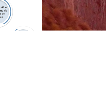
à
l’atteinte concrète et
vorise la création de
ntir utile
et de