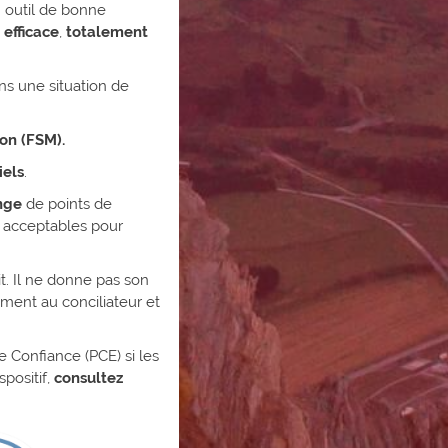
n outil de bonne
 efficace
,
totalement
s une situation de
on (FSM).
iels
.​
ange
de points de
acceptables pour
t. Il ne donne pas son
rement au conciliateur et
e Confiance (PCE) si les
positif,
consultez