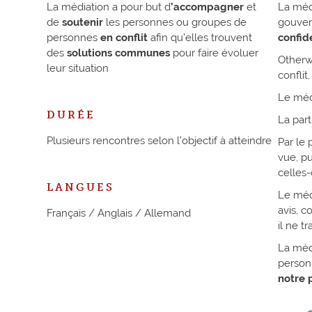
La médiation a pour but d
’accompagner
et
La méd
de
soutenir
les personnes ou groupes de
gouver
personnes
en conflit
afin qu’elles trouvent
confid
des
solutions communes
pour faire évoluer
Otherw
leur situation
conflit
Le méd
DURÉE
La part
Plusieurs rencontres selon l’objectif à atteindre
Par le 
vue, p
celles-c
LANGUES
Le médi
avis, c
Français / Anglais / Allemand
il ne t
La médi
personn
notre 