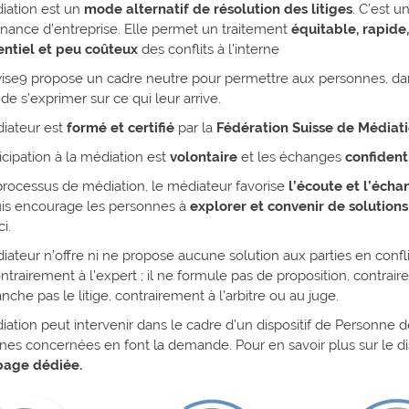
iation est un
mode alternatif de résolution des litiges
. C’est u
nance d’entreprise. Elle permet un traitement
équitable, rapide,
entiel et peu coûteux
des conflits à l’interne
ise9 propose un cadre neutre pour permettre aux personnes, dan
, de s’exprimer sur ce qui leur arrive.
iateur est
formé et certifié
par la
Fédération Suisse de Médiati
icipation à la médiation est
volontaire
et les échanges
confident
processus de médiation, le médiateur favorise
l’écoute et
l’éch
uis encourage les personnes à
explorer et convenir de solutions
i.​
ateur n’offre ni ne propose aucune solution aux parties en confli
ontrairement à l’expert ; il ne formule pas de proposition, contrai
ranche pas le litige, contrairement à l’arbitre ou au juge.​
ation peut intervenir dans le cadre d’un dispositif de Personne d
es concernées en font la demande. Pour en savoir plus sur le dis
page dédiée.